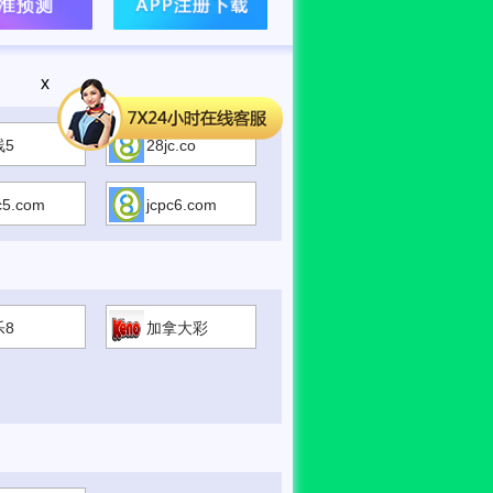
x
线5
28jc.co
c5.com
jcpc6.com
乐8
加拿大彩