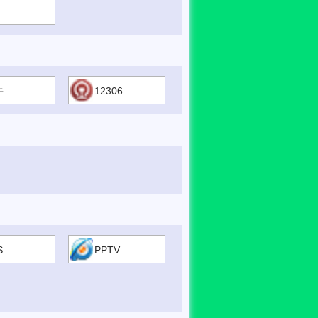
牛
12306
S
PPTV