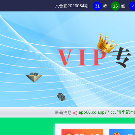
六合彩2026084期:
31
猪
16
猴
4
域名app28.cc即将停用,请使用最新域名 app66.cc app77.cc, 请牢
最新消息