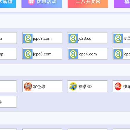
yz
jcpc9.com
jc28.co
专
pp
jcpc3.com
jcpc4.com
jcp
双色球
福彩3D
快
待