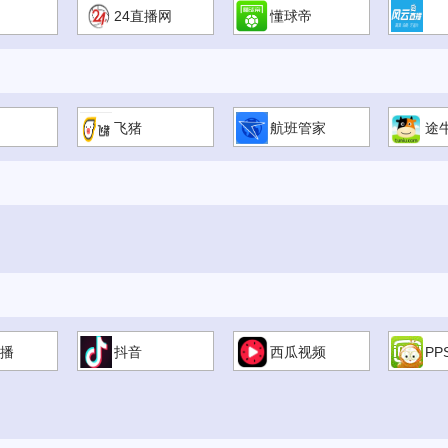
24直播网
懂球帝
飞猪
航班管家
途
播
抖音
西瓜视频
PP