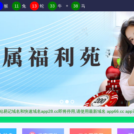
+
猴
11
兔
13
蛇
33
牛
38
马
记本站易记域名和快速
域名app28.cc即将停用,请使用最新域名 app66.cc app