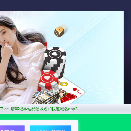
77.cc, 请牢记本站易记域名和快速
域名app28.cc即将停用,请使用最新域名 ap