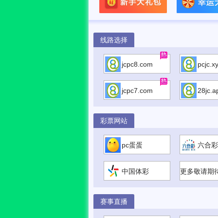
线路选择
jcpc8.com
pcjc.x
jcpc7.com
28jc.a
彩票网站
pc蛋蛋
六合彩
中国体彩
更多敬请期
赛事直播